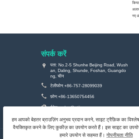
किया 
अलाव
नए और
संपर्क करें
पता: No.2-5 Shunhe Beijing Road, Wush
an, Daling, Shunde, Foshan, Guangdo
ng, चीन
टेलीफोन:
+86-757-28099039
फ़ोन:
+86-13650754456
ईमेल:
sales@utiime.com
फैक्स: +86-757-22823191
हम आपको बेहतर ब्राउज़िंग अनुभव प्रदान करने, साइट ट्रैफ़िक का विश्ल
वैयक्तिकृत करने के लिए कुकीज़ का उपयोग करते हैं। इस साइट का उपय
हमारे उपयोग से सहमत हैं।
गोपनीयता नीति