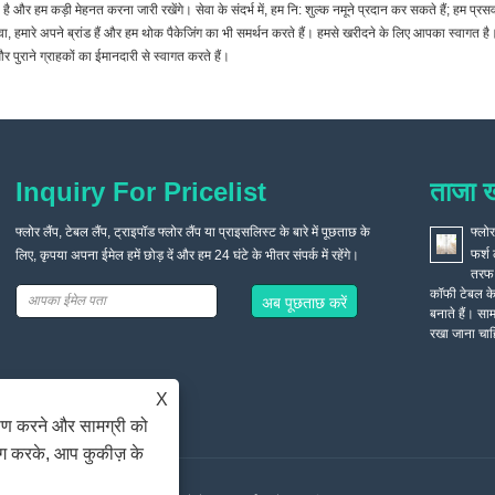
है और हम कड़ी मेहनत करना जारी रखेंगे। सेवा के संदर्भ में, हम नि: शुल्क नमूने प्रदान कर सकते हैं; हम प्रसव के
ा, हमारे अपने ब्रांड हैं और हम थोक पैकेजिंग का भी समर्थन करते हैं। हमसे खरीदने के लिए आपका स्वागत ह
 पुराने ग्राहकों का ईमानदारी से स्वागत करते हैं।
Inquiry For Pricelist
ताजा 
फ्लोर लैंप, टेबल लैंप, ट्राइपॉड फ्लोर लैंप या प्राइसलिस्ट के बारे में पूछताछ के
सही फ्लोर लैंप कैसे चुनें और खरीदें?
2022/04/19
फ्लोर
फ्लोर लैंप को आमतौर पर सोफे के कोने पर रखा जाता है, फ्लोर लैंप की रोशनी
फर्श 
लिए, कृपया अपना ईमेल हमें छोड़ दें और हम 24 घंटे के भीतर संपर्क में रहेंगे।
नरम होती है, और रात में टीवी देखते समय प्रभाव बहुत अच्छा होता है। फर्श
तरफ 
लैंप की लैंपशेड सामग्री विविधता में समृद्ध है, और उपभोक्ता अपनी पसंद के अनुसार चुन
कॉफी टेबल के
सकते हैं।
बनाते हैं। सामा
रखा जाना चाहि
X
ेषण करने और सामग्री को
ोग करके, आप कुकीज़ के