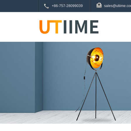
+86-757-28099039
sales@utiime.c